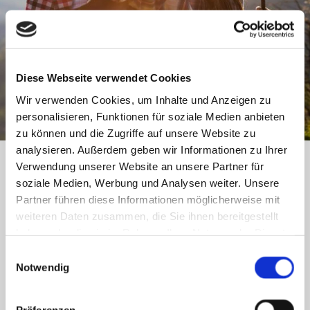
Diese Webseite verwendet Cookies
Wir verwenden Cookies, um Inhalte und Anzeigen zu
personalisieren, Funktionen für soziale Medien anbieten
zu können und die Zugriffe auf unsere Website zu
analysieren. Außerdem geben wir Informationen zu Ihrer
Verwendung unserer Website an unsere Partner für
soziale Medien, Werbung und Analysen weiter. Unsere
Kundenstimmen – Dominik Blank
Partner führen diese Informationen möglicherweise mit
Hörakustik
weiteren Daten zusammen, die Sie ihnen bereitgestellt
haben oder die sie im Rahmen Ihrer Nutzung der Dienste
Hörakustikmeister & Pädakustiker in Dornburg-
gesammelt haben.
Einwilligungsauswahl
Frickhofen
Notwendig